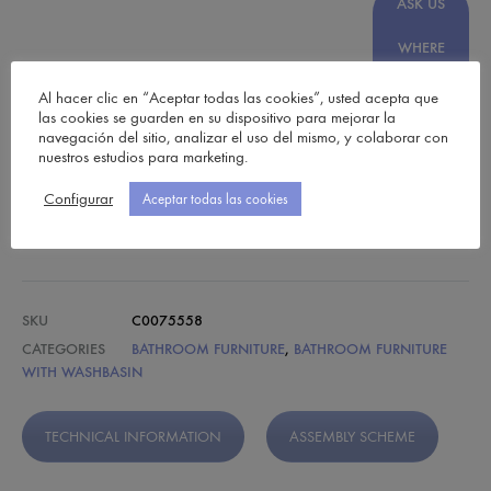
ASK US
WHERE
TO BUY
Al hacer clic en “Aceptar todas las cookies”, usted acepta que
las cookies se guarden en su dispositivo para mejorar la
navegación del sitio, analizar el uso del mismo, y colaborar con
Add to
nuestros estudios para marketing.
my wish list
Configurar
Aceptar todas las cookies
SHARE
SKU
C0075558
CATEGORIES
BATHROOM FURNITURE
,
BATHROOM FURNITURE
WITH WASHBASIN
TECHNICAL INFORMATION
ASSEMBLY SCHEME