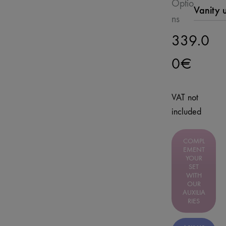
Optio
ns
339.0
0
€
VAT not
included
COMPL
EMENT
YOUR
SET
WITH
OUR
AUXILIA
RIES